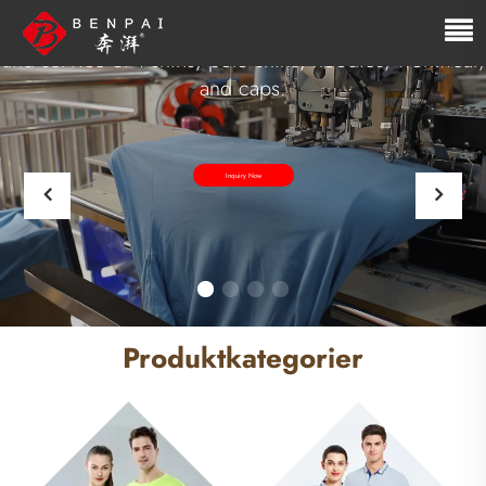
OEM/ODM Polo Shirt and T-Shirt
We are a manufacturer integrated with the R&D, sales,
and service of T-shirts, polo shirts, hoodies, workwear,
and caps.
Inquiry Now
Produktkategorier