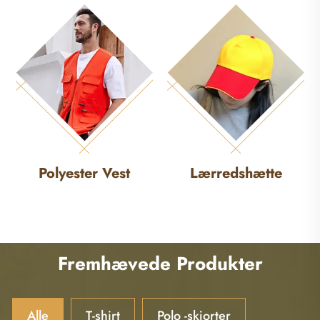
Polyester Vest
Lærredshætte
Fremhævede Produkter
Alle
T-shirt
Polo -skjorter