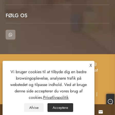
FØLG OS
Copyright © 2023 Cangnan County Qimeng
X
Clothing Co., Ltd. - T -shirt, Polo Shirts, Sweat
Vi bruger cookies til at tilbyde dig en bedre
Shirt - Alle rettigheder forbeholdes.
browsingoplevelse, analysere trafik på
webstedet og tilpasse indhold. Ved at bruge
denne side accepterer du vores brug af
Links
Sitemap
RSS
XML
cookies.
Privatlivspolitik
Privatlivspolitik
Afvise
Acceptere



