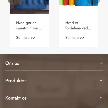
Hvorfor er en
Kan du bære en
langærmet
besætningshals
CVC-poloshirt
sweatshirt til
Se mere >>
Se mere >>
det bedste valg
atletik
for komfort,
holdbarhed og
professionel stil
Om os
Produkter
Kontakt os