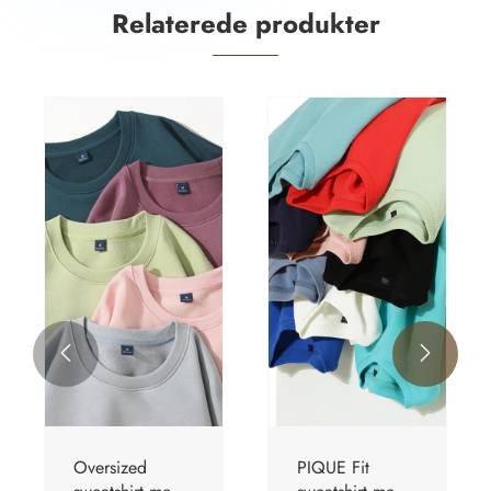
Relaterede produkter


PIQUE Fit
Sweatshirt med