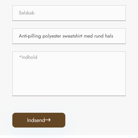
Indsend
