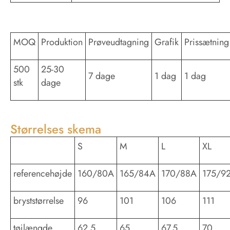
MOQ
Produktion
Prøveudtagning
Grafik
Prissætning
500
25-30
7 dage
1 dag
1 dag
stk
dage
Størrelses skema
S
M
L
XL
referencehøjde
160/80A
165/84A
170/88A
175/9
bryststørrelse
96
101
106
111
tøjlængde
62.5
65
67.5
70