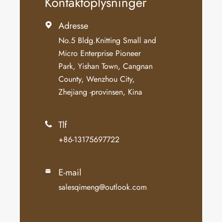
Kontaktoplysninger
Adresse

No.5 Bldg.Knitting Small and
Micro Enterprise Pioneer
Park, Yishan Town, Cangnan
County, Wenzhou City,
Zhejiang -provinsen, Kina
Tlf

+86-13175697722
E-mail

salesqimeng@outlook.com