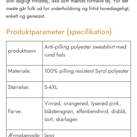
som dagligt fritidstøj, ikke som mænds formelle tøj. For det
meste går folk ud for underholdning og fritid hovedsageligt,
enkelt og generøst.
Produktparameter (specifikation)
Anti-pilling polyester sweatshirt med
produktnavn
rund hals
Materiale:
100% pilling resistent Syrol polyester
Størrelse:
S-4XL
Vinrød, orangerød, lyserød pink,
Farve:
blåstensgrøn, elfenbenshvid, disblå,
sort, skarlagen
Ærmelængde:
lang