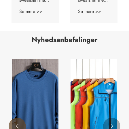
sweatshirt med
rund hals i
rund hals
bomuld
Se mere >>
Se mere >>
Nyhedsanbefalinger

