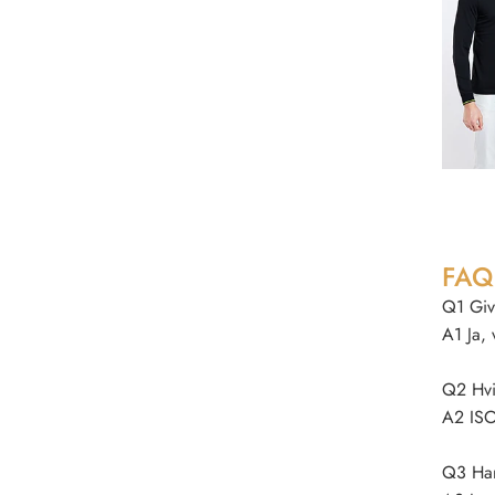
FAQ
Q1 Give
A1 Ja, 
Q2 Hvil
A2 ISO
Q3 Ha