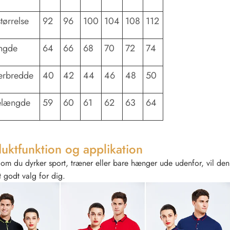
tørrelse
92
96
100
104
108
112
ængde
64
66
68
70
72
74
erbredde
40
42
44
46
48
50
længde
59
60
61
62
63
64
uktfunktion og applikation
om du dyrker sport, træner eller bare hænger ude udenfor, vil denne
 godt valg for dig.