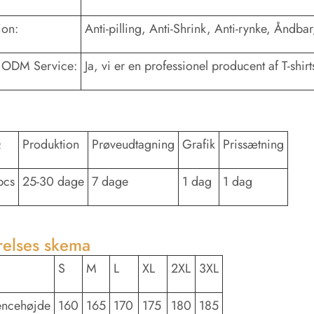
ion:
Anti-pilling, Anti-Shrink, Anti-rynke, Åndba
ODM Service:
Ja, vi er en professionel producent af T-shirt
Q
Produktion
Prøveudtagning
Grafik
Prissætning
pcs
25-30 dage
7 dage
1 dag
1 dag
relses skema
S
M
L
XL
2XL
3XL
encehøjde
160
165
170
175
180
185