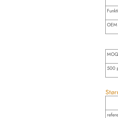
Funkt
OEM 
MO
500 
Stør
refer