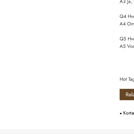
A3 Ja,
Q4 Hvor
A4 Omkr
Q5 Hvo
A5 Vor
Hot Tag
Rel
Kort