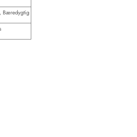
r, Bæredygtig
s