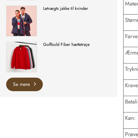
Mater
Letvægts jakke til kvinder
Større
Farve
Golfbold Fiber hættetrøje
Ærme
Trykn
Se mere
Krave
Betal
Køn:
Prøve