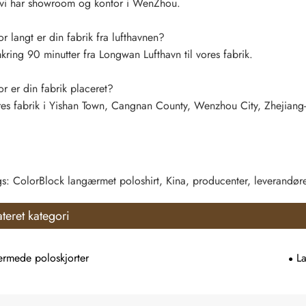
 vi har showroom og kontor i WenZhou.
 langt er din fabrik fra lufthavnen?
ing 90 minutter fra Longwan Lufthavn til vores fabrik.
r er din fabrik placeret?
es fabrik i Yishan Town, Cangnan County, Wenzhou City, Zhejiang-
s: ColorBlock langærmet poloshirt, Kina, producenter, leverandører,
ateret kategori
ærmede poloskjorter
L