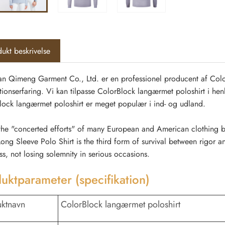
ukt beskrivelse
n Qimeng Garment Co., Ltd. er en professionel producent af Colo
ionserfaring. Vi kan tilpasse ColorBlock langærmet poloshirt i henh
lock langærmet poloshirt er meget populær i ind- og udland.
he "concerted efforts" of many European and American clothing bran
ong Sleeve Polo Shirt is the third form of survival between rigor a
ess, not losing solemnity in serious occasions.
uktparameter (specifikation)
ktnavn
ColorBlock langærmet poloshirt