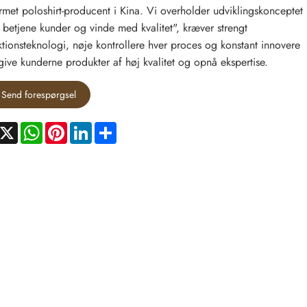
met poloshirt-producent i Kina. Vi overholder udviklingskonceptet
 betjene kunder og vinde med kvalitet", kræver strengt
tionsteknologi, nøje kontrollere hver proces og konstant innovere
 give kunderne produkter af høj kvalitet og opnå ekspertise.
Send forespørgsel
acebook
X
WhatsApp
Pinterest
LinkedIn
Share