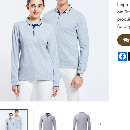
langær
om "at
produk
for at
F