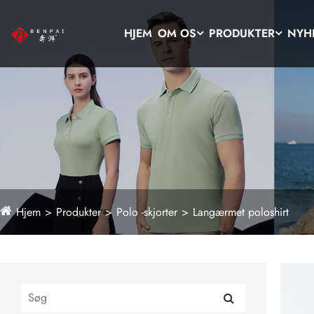
HJEM
OM OS
PRODUKTER
NYH
Hjem
Produkter
Polo -skjorter
Langærmet poloshirt