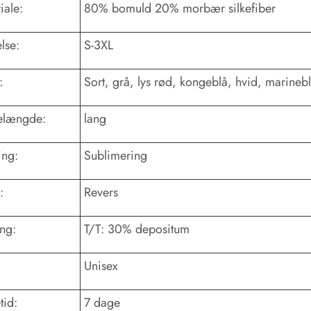
iale:
80% bomuld 20% morbær silkefiber
lse:
S-3XL
:
Sort, grå, lys rød, kongeblå, hvid, marineb
længde:
lang
ing:
Sublimering
:
Revers
ing:
T/T: 30% depositum
Unisex
tid:
7 dage