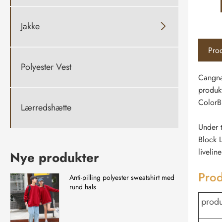
Jakke

Prod
Polyester Vest
Cangna
produkt
ColorB
Lærredshætte
Under t
Block L
livelin
Nye produkter
Prod
Anti-pilling polyester sweatshirt med
rund hals
produ