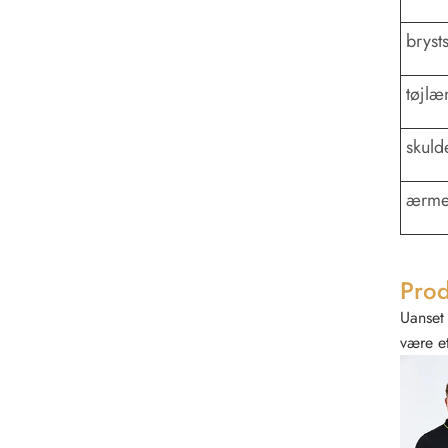
brysts
tøjl
skuld
ærme
Prod
Uanset 
være et