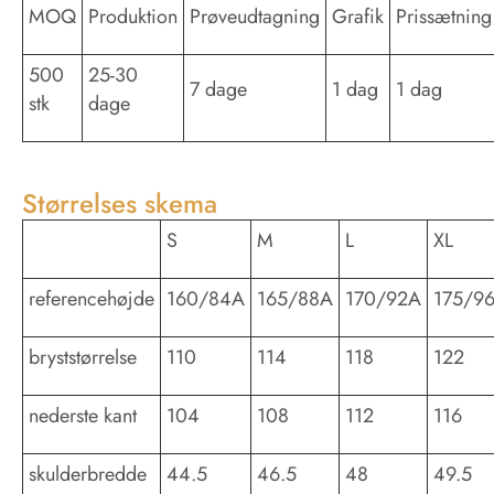
MOQ
Produktion
Prøveudtagning
Grafik
Prissætning
500
25-30
7 dage
1 dag
1 dag
stk
dage
Størrelses skema
S
M
L
XL
referencehøjde
160/84A
165/88A
170/92A
175/9
bryststørrelse
110
114
118
122
nederste kant
104
108
112
116
skulderbredde
44.5
46.5
48
49.5