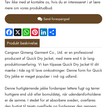
Tøv ikke med at kontakte os, hvis du er interesseret i at lære
mere om vores produktudbud.
Send forespørgsel
Facebook
X
WhatsApp
Pinterest
LinkedIn
Share
Produkt beskrivelse
Cangnan Qimeng Garment Co., Ltd. er en professionel
producent af Quick Dry Jacket, med mere end ti år lang
produktionserfaring. Vi kan tilpasse Quick Dry Jacket til dit
mærke i tide og til lave omkostninger. Denne form for Quick
Dry Jakke er meget populær i ind- og udland.
Denne hurtigtørrende jakke fordamper lettere fugt og tørrer
hurtigere end uld- eller bomuldstøj, når udendørsforholdene
er de samme. I stedet for at absorbere sveden, overføres
den hurtigt til tøjets overflade og fordamper den gennem