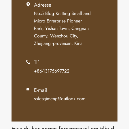
Adresse

No.5 Bldg.Knitting Small and
Micro Enterprise Pioneer
Park, Yishan Town, Cangnan
County, Wenzhou City,
Zhejiang -provinsen, Kina
Tlf

+86-13175697722
E-mail

salesqimeng@outlook.com
Hvis du har nogen forespørgsel om tilbud