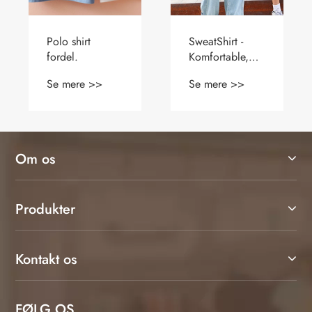
Er en sort
Kan du bære en
polyestervest
besætningshals
det mest
sweatshirt til
Se mere >>
Se mere >>
alsidige stykke
atletik
til sommeren
Om os
Produkter
Kontakt os
FØLG OS