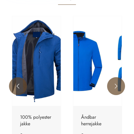


Åndbar
Plus Size
herrejakke
herrejakke