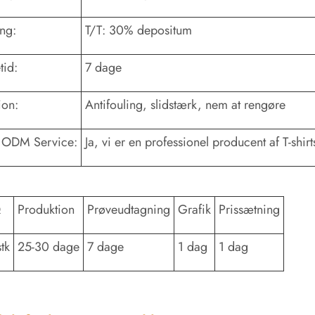
ing:
T/T: 30% depositum
tid:
7 dage
ion:
Antifouling, slidstærk, nem at rengøre
ODM Service:
Ja, vi er en professionel producent af T-shirt
Q
Produktion
Prøveudtagning
Grafik
Prissætning
tk
25-30 dage
7 dage
1 dag
1 dag