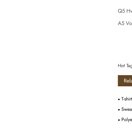
Q5 Hvo
A5 Vor
Hot Tag
Rel
T-shir
Sweat
Polye