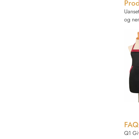
Prod
Uanset
og nem
FAQ
Q1 Giv