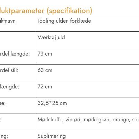
uktparameter (specifikation)
ktnavn
Tooling ulden forklæde
Værktøj uld
rdel længde:
73 cm
del stil:
63 cm
elængde:
72 cm
e:
32,5*25 cm
:
Mørk kaffe, vinrød, mørkegrøn, orange, sor
ing:
Sublimering