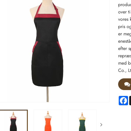
produc
over ti
vores 
pris o
er meg
enestå
efter 
repræs
med be
Co., L
F