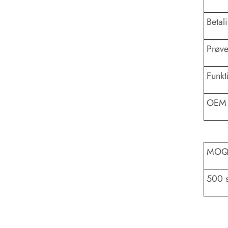
Betal
Prøve
Funkt
OEM 
MO
500 s