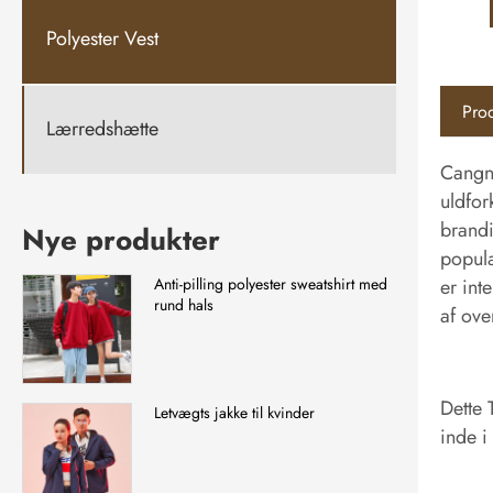
Polyester Vest
Prod
Lærredshætte
Cangna
uldfor
brandi
Nye produkter
populæ
er int
Anti-pilling polyester sweatshirt med
rund hals
af ove
Dette 
Letvægts jakke til kvinder
inde i