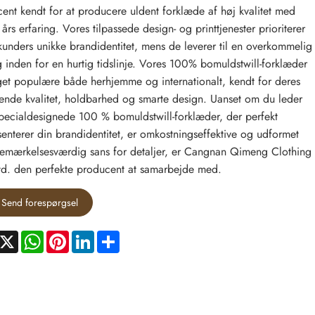
ent kendt for at producere uldent forklæde af høj kvalitet med
 års erfaring. Vores tilpassede design- og printtjenester prioriterer
kunders unikke brandidentitet, mens de leverer til en overkommelig
g inden for en hurtig tidslinje. Vores 100% bomuldstwill-forklæder
et populære både herhjemme og internationalt, kendt for deres
ende kvalitet, holdbarhed og smarte design. Uanset om du leder
specialdesignede 100 % bomuldstwill-forklæder, der perfekt
enterer din brandidentitet, er omkostningseffektive og udformet
mærkelsesværdig sans for detaljer, er Cangnan Qimeng Clothing
td. den perfekte producent at samarbejde med.
Send forespørgsel
acebook
X
WhatsApp
Pinterest
LinkedIn
Share