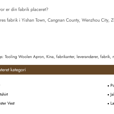
r er din fabrik placeret?
es fabrik i Yishan Town, Cangnan County, Wenzhou City, Zh
s: Tooling Woolen Apron, Kina, fabrikanter, leverandører, fabrik, mo
ateret kategori
t
Po
shirt
Ja
ster Vest
L