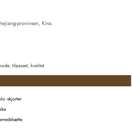
ejiang-provinsen, Kina.
de, tilpasset, kvalitet
lo -skjorter
kke
ærredshætte