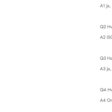
A1 Ja,
Q2 Hvi
A2 IS
Q3 Ha
A3 Ja
Q4 Hvo
A4 Omk