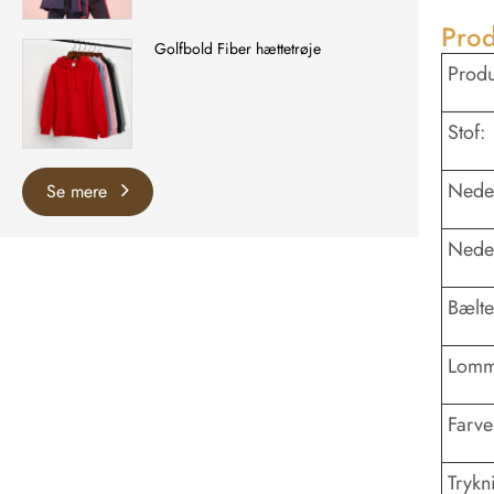
Prod
Golfbold Fiber hættetrøje
Produ
Stof:
Nede
Se mere
Neder
Bælt
Lomm
Farve
Trykn